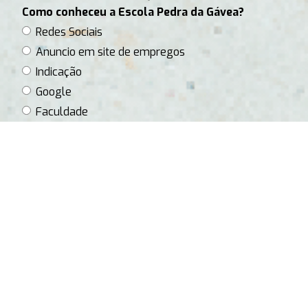
Como conheceu a Escola Pedra da Gávea?
Redes Sociais
Anuncio em site de empregos
Indicação
Google
Faculdade
O que te faz querer fazer parte da Escola?
Para qual unidade tem disponibilidade?
Barra
Ipanema
Jardim Oceânico
Qual sua disponibilidde de horário?
Manhã
Tarde