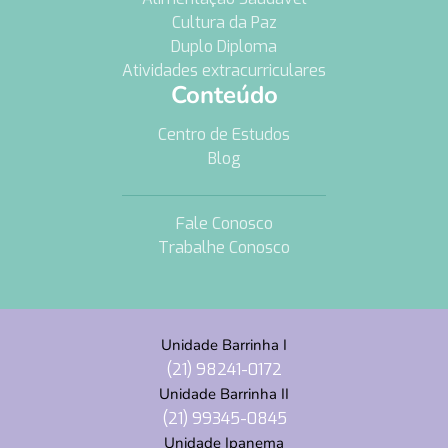
Cultura da Paz
Duplo Diploma
Atividades extracurriculares
Conteúdo
Centro de Estudos
Blog
Fale Conosco
Trabalhe Conosco
Unidade Barrinha I
(21) 98241-0172
Unidade Barrinha II
(21) 99345-0845
Unidade Ipanema