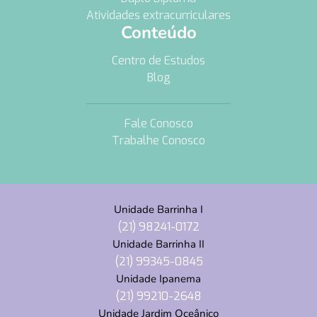
Atividades extracurriculares
Conteúdo
Centro de Estudos
Blog
Fale Conosco
Trabalhe Conosco
Unidade Barrinha I
(21) 98241-0172
Unidade Barrinha II
(21) 99345-0845
Unidade Ipanema
(21) 99210-2648
Unidade Jardim Oceânico