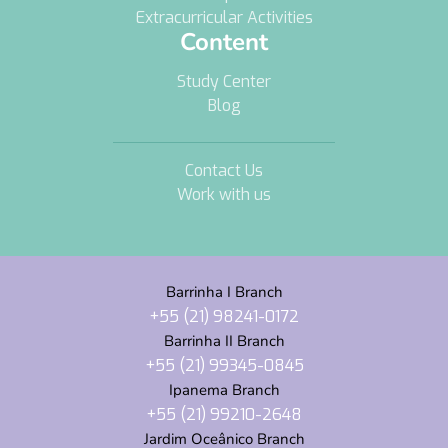
Extracurricular Activities
Content
Study Center
Blog
Contact Us
Work with us
Barrinha I Branch
+55 (21) 98241-0172
Barrinha II Branch
+55 (21) 99345-0845
Ipanema Branch
+55 (21) 99210-2648
Jardim Oceânico Branch