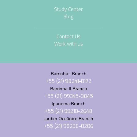
Study Center
Blog
Contact Us
Work with us
Barrinha I Branch
+55 (21) 98241-0172
Barrinha II Branch
+55 (21) 99345-0845
Ipanema Branch
+55 (21) 99210-2648
Jardim Oceânico Branch
+55 (21) 98238-0206