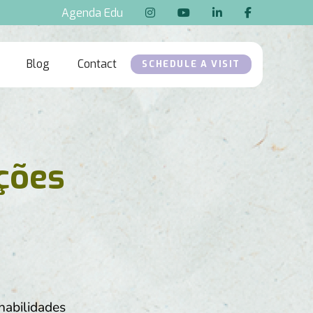
Agenda Edu




Blog
Contact
SCHEDULE A VISIT
ções
habilidades