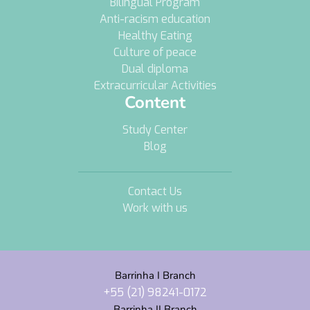
Bilingual Program
Anti-racism education
Healthy Eating
Culture of peace
Dual diploma
Extracurricular Activities
Content
Study Center
Blog
Contact Us
Work with us
Barrinha I Branch
+55 (21) 98241-0172
Barrinha II Branch